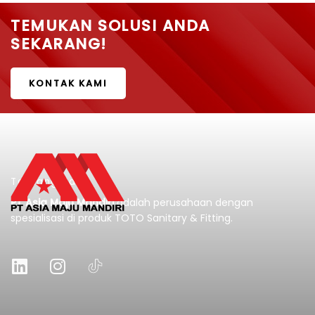
TEMUKAN SOLUSI ANDA
SEKARANG!
KONTAK KAMI
Tentang Kami
PT Asia Maju Mandiri
adalah perusahaan dengan
spesialisasi di produk TOTO Sanitary & Fitting.
L
I
i
n
n
s
k
t