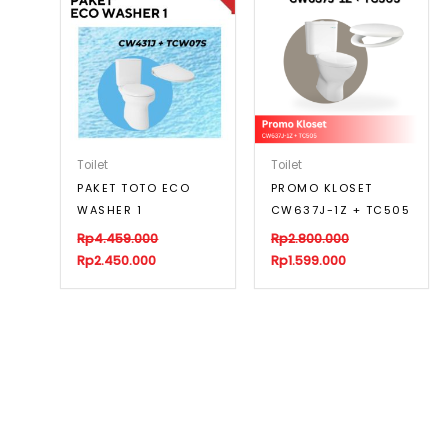
Toilet
Toilet
PAKET TOTO ECO
PROMO KLOSET
WASHER 1
CW637J-1Z + TC505
Rp
4.459.000
Rp
2.800.000
Rp
2.450.000
Rp
1.599.000