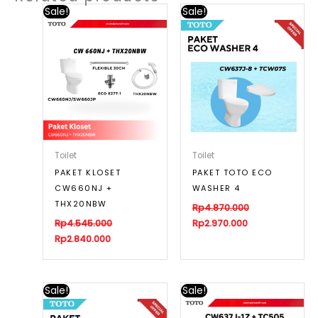
Sale!
Sale!
Toilet
Toilet
PAKET KLOSET
PAKET TOTO ECO
CW660NJ +
WASHER 4
THX20NBW
Rp
4.870.000
Rp
4.545.000
Rp
2.970.000
Rp
2.840.000
Sale!
Sale!