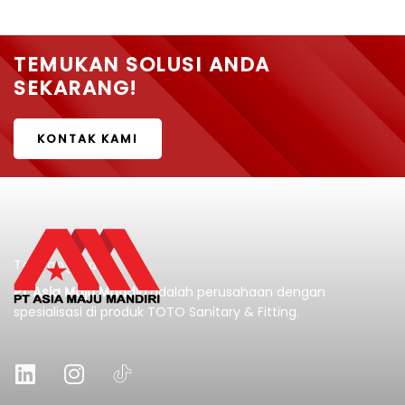
TEMUKAN SOLUSI ANDA
SEKARANG!
KONTAK KAMI
Tentang Kami
PT Asia Maju Mandiri
adalah perusahaan dengan
spesialisasi di produk TOTO Sanitary & Fitting.
L
I
i
n
n
s