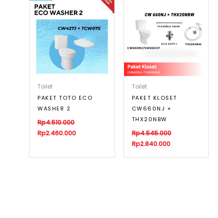
Toilet
Toilet
PAKET TOTO ECO
PAKET KLOSET
WASHER 2
CW660NJ +
THX20NBW
Rp
4.510.000
Rp
2.460.000
Rp
4.545.000
Rp
2.840.000