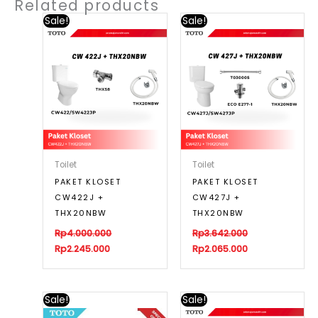
Related products
Sale!
Sale!
Toilet
Toilet
PAKET KLOSET
PAKET KLOSET
CW422J +
CW427J +
THX20NBW
THX20NBW
Rp
4.000.000
Rp
3.642.000
Rp
2.245.000
Rp
2.065.000
Sale!
Sale!