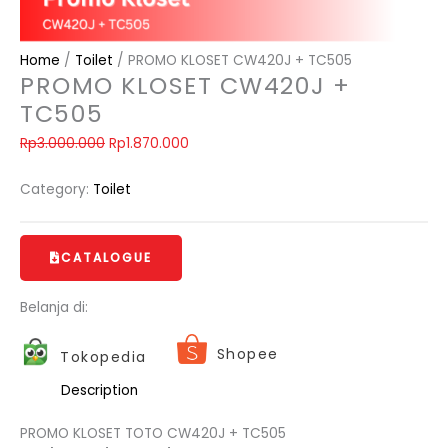
Home
/
Toilet
/ PROMO KLOSET CW420J + TC505
PROMO KLOSET CW420J +
TC505
Rp
3.000.000
Rp
1.870.000
Category:
Toilet
CATALOGUE
Belanja di:
Shopee
Tokopedia
Description
PROMO KLOSET TOTO CW420J + TC505