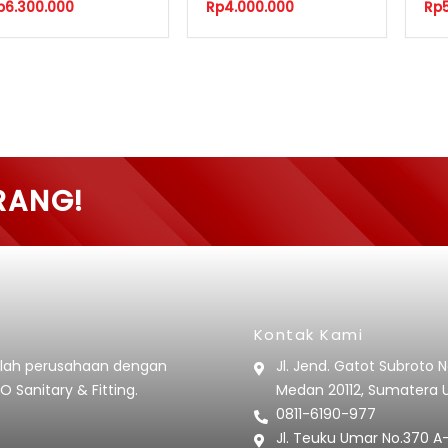
p
6.300.000
Rp
4.000.000
Rp
RANG!
Kontak Kami
lah perusahaan dengan
Jl. Jend. Gatot Subroto 
O Sanitary & Fitting.
Medan 20112, Sumatera 
0811-6190-977
Jl. Teuku Umar No.370 A-