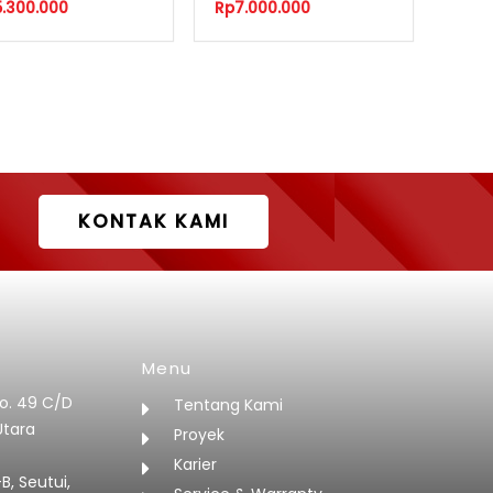
5.300.000
Rp
7.000.000
KONTAK KAMI
Menu
No. 49 C/D
Tentang Kami
Utara
Proyek
Karier
B, Seutui,