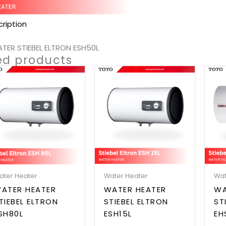
ription
TER STIEBEL ELTRON ESH50L
ed products
ater Heater
Water Heater
Wat
ATER HEATER
WATER HEATER
WA
TIEBEL ELTRON
STIEBEL ELTRON
ST
SH80L
ESH15L
EH