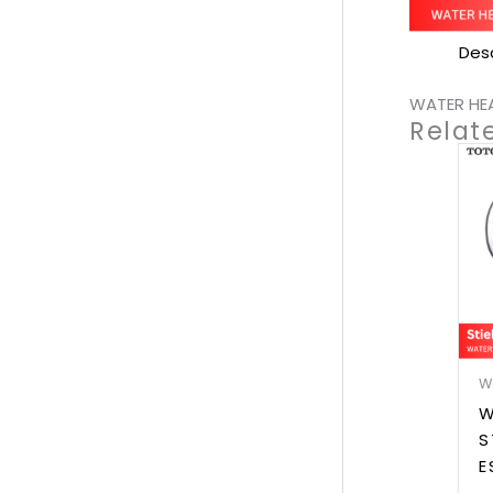
Desc
WATER HEA
Relat
W
W
S
E