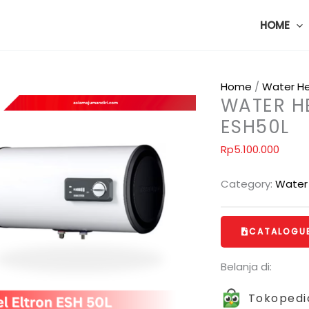
HOME
Home
/
Water H
WATER HE
ESH50L
Rp
5.100.000
Category:
Water
CATALOGU
Belanja di:
Tokopedi