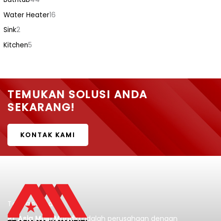
Water Heater
16
Sink
2
Kitchen
5
TEMUKAN SOLUSI ANDA
SEKARANG!
KONTAK KAMI
Tentang Kami
PT Asia Maju Mandiri
adalah perusahaan dengan