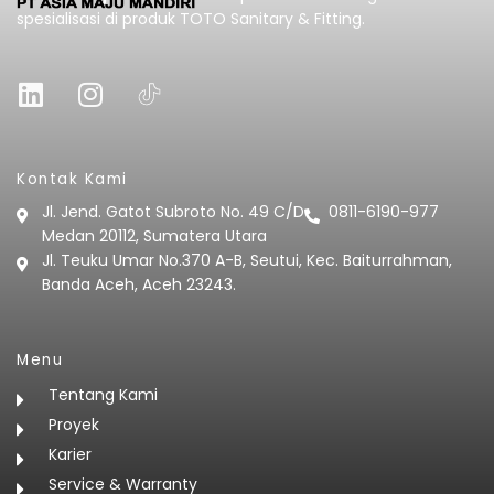
spesialisasi di produk TOTO Sanitary & Fitting.
L
I
i
n
n
s
k
t
e
a
Kontak Kami
d
g
Jl. Jend. Gatot Subroto No. 49 C/D
0811-6190-977
i
r
Medan 20112, Sumatera Utara
n
a
Jl. Teuku Umar No.370 A-B, Seutui, Kec. Baiturrahman,
m
Banda Aceh, Aceh 23243.
Menu
Tentang Kami
Proyek
Karier
Service & Warranty