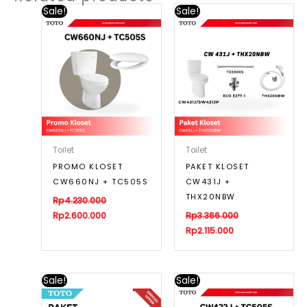
Sale!
Sale!
Toilet
Toilet
PROMO KLOSET
PAKET KLOSET
CW660NJ + TC505S
CW431J +
THX20NBW
Rp
4.230.000
Rp
2.600.000
Rp
3.366.000
Rp
2.115.000
Sale!
Sale!