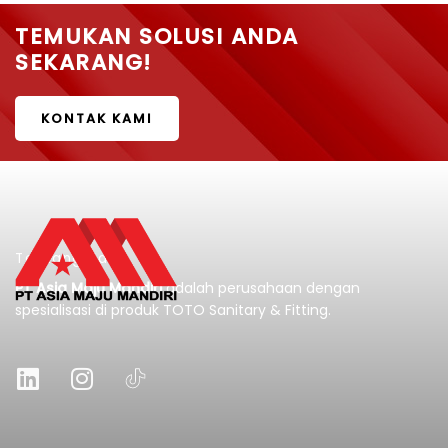
TEMUKAN SOLUSI ANDA
SEKARANG!
KONTAK KAMI
Tentang Kami
PT Asia Maju Mandiri
adalah perusahaan dengan
spesialisasi di produk TOTO Sanitary & Fitting.
L
I
i
n
n
s
k
t