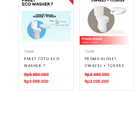
Toilet
Toilet
PAKET TOTO ECO
PROMO KLOSET
WASHER 7
CW422J + TC505S
Rp
5.850.000
Rp
3.490.000
Rp
3.565.000
Rp
2.025.000