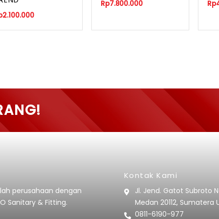
Rp
7.800.000
Rp
p
2.100.000
RANG!
Kontak Kami
lah perusahaan dengan
Jl. Jend. Gatot Subroto 
O Sanitary & Fitting.
Medan 20112, Sumatera 
0811-6190-977