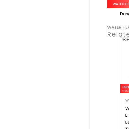
Desc
WATER HEA
Relat
W
W
L
E
T