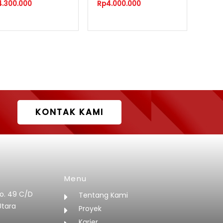
4.300.000
Rp
4.000.000
KONTAK KAMI
Menu
No. 49 C/D
Tentang Kami
Utara
Proyek
Karier