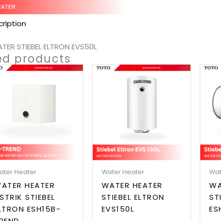
ription
TER STIEBEL ELTRON EVS50L
ed products
ater Heater
Water Heater
Wat
ATER HEATER
WATER HEATER
WA
ISTRIK STIEBEL
STIEBEL ELTRON
ST
LTRON ESH15B-
EVS150L
ES
REND