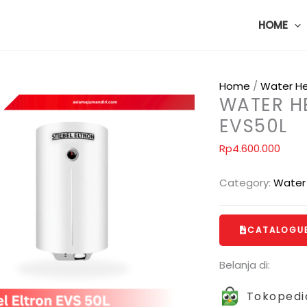
HOME
Home
/
Water H
WATER HE
EVS50L
Rp
4.600.000
Category:
Water
CATALOGU
Belanja di:
Tokopedi